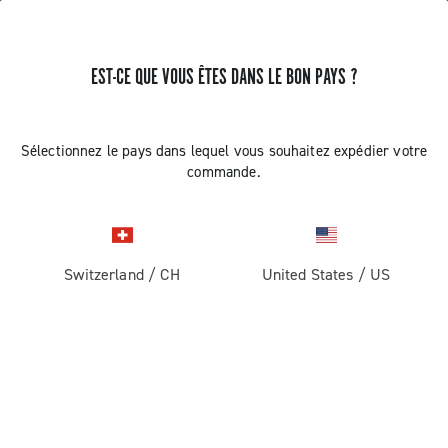
EST-CE QUE VOUS ÊTES DANS LE BON PAYS ?
RECEVEZ DES NOUVELLES ET DES MISES À JOUR
Abonnez-vous et restez informé des nouveautés
Sélectionnez le pays dans lequel vous souhaitez expédier votre
commande.
Switzerland
/
CH
United States
/
US
ROUTE
Route
ABOUT
Gravel
Société
ASSISTANCE
Pista