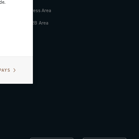
de.
Press Area
B2B Area
PAYS