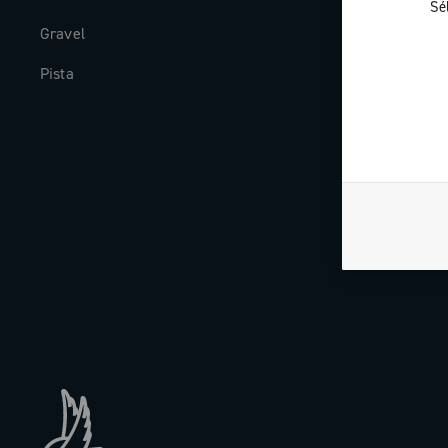
Sé
Gravel
Histoire
Pista
The Journal
Travailler av