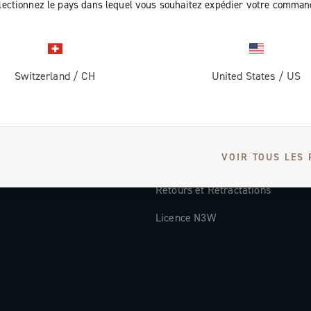
lectionnez le pays dans lequel vous souhaitez expédier votre comman
Documentation
Vidéos Tutorielles
Switzerland
/
CH
United States
/
US
ec nous
FAQ
Distributors and Service Center
Modes de paiement
VOIR TOUS LES 
Pays et délais de livraison
Retours et Rétractations
Licence N3W