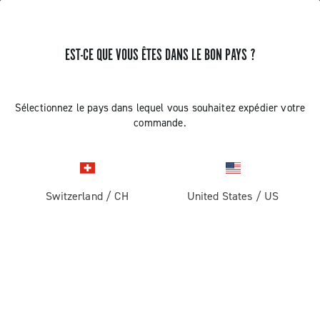
EST-CE QUE VOUS ÊTES DANS LE BON PAYS ?
RECEVEZ DES NOUVELLES ET DES MISES À JOUR
Abonnez-vous et restez informé des nouveautés
Sélectionnez le pays dans lequel vous souhaitez expédier votre
commande.
Switzerland
/
CH
United States
/
US
ROUTE
Route
ABOUT
Gravel
Société
ASSISTANCE
Pista