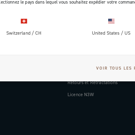
lectionnez le pays dans lequel vous souhaitez expédier votre comman
Documentation
Vidéos Tutorielles
Switzerland
/
CH
United States
/
US
ec nous
FAQ
Distributors and Service Center
Modes de paiement
VOIR TOUS LES 
Pays et délais de livraison
Retours et Rétractations
Licence N3W