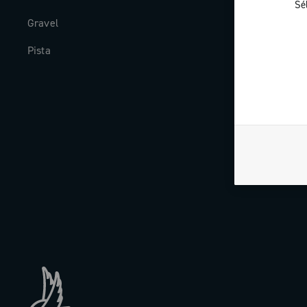
Sé
Gravel
Histoire
Pista
The Journal
Travailler av