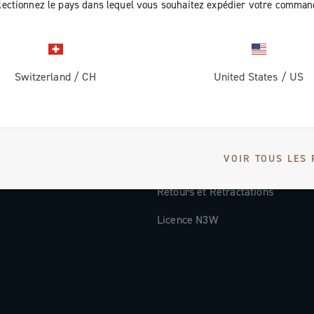
lectionnez le pays dans lequel vous souhaitez expédier votre comman
Documentation
Vidéos Tutorielles
Switzerland
/
CH
United States
/
US
ec nous
FAQ
Distributors and Service Center
Modes de paiement
VOIR TOUS LES 
Pays et délais de livraison
Retours et Rétractations
Licence N3W