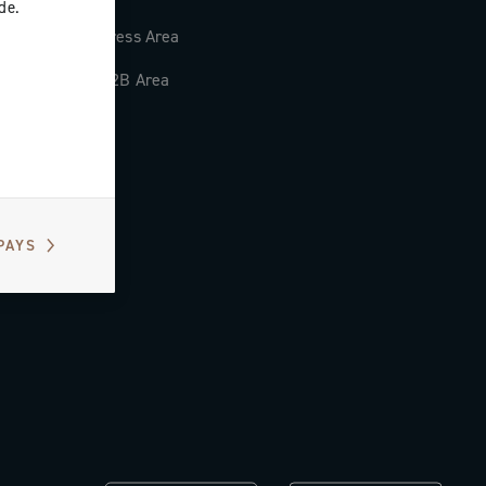
de.
Press Area
B2B Area
PAYS