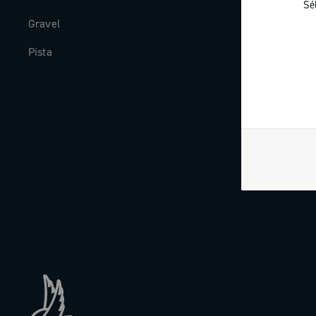
Sé
Gravel
Histoire
Pista
The Journal
Travailler av