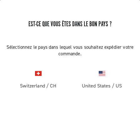
RECEVEZ DES NOUVELLES ET DES MISES À JOUR
EST-CE QUE VOUS ÊTES DANS LE BON PAYS ?
Abonnez-vous et restez informé des nouveautés
Sélectionnez le pays dans lequel vous souhaitez expédier votre
commande.
ROUTE
Switzerland
/
CH
United States
/
US
Route
ABOUT
Gravel
Société
ASSISTANCE
Pista
Histoire
Contactez-nous
SECTION RÉSERVÉE