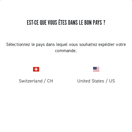
EST-CE QUE VOUS ÊTES DANS LE BON PAYS ?
LONGUEUR DE CHAÎNE EKAR 13S
Sélectionnez le pays dans lequel vous souhaitez expédier votre
AVEC BROCHE
commande.
Découvrir comment définir la longueur de la chaîne 13s
avec HD-link
Switzerland
/
CH
United States
/
US