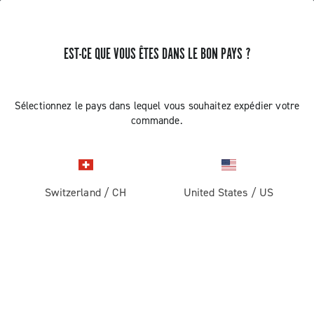
EST-CE QUE VOUS ÊTES DANS LE BON PAYS ?
MISE À JOUR DE L'INDEXATION
Sélectionnez le pays dans lequel vous souhaitez expédier votre
POIGNÉE DROITE EP ULTRA SHIFT
commande.
10V CAMPAGNOLO
Découvrez comment effectuer la mise à jour de la
Switzerland
/
CH
United States
/
US
poignée droite EP Ultra Shift 10V