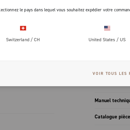
rein réglables
lectionnez le pays dans lequel vous souhaitez expédier votre comman
cial pour les patins, qui réduit la distance de freinage sur
de frein les plus appréciés du marché
Switzerland
/
CH
United States
/
US
S
VOIR TOUS LES 
Manuel de l'util
Manuel techniq
Freins mono
Catalogue pièc