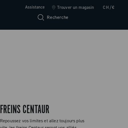
Assistance
Trouver un magasin
CH/€
Recherche
FREINS CENTAUR
Repoussez vos limites et allez toujours plus
vite, les freins Centaur seront vos alliés