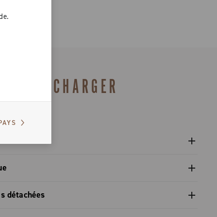
de.
 sol sec ou
TÉLÉCHARGER
PAYS
isateur
ue
 pivot / dual pivot
es détachées