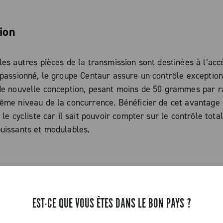
ion
les autres pièces de la transmission sont destinées à l’acc
 passionné, le groupe Centaur assure un contrôle exceptio
 de nouvelle conception, pesant moins de 50 grammes par r
ême niveau de la concurrence. Bénéficier de cet avantage 
 le cycliste car il sait pouvoir compter sur le contrôle total
uissants et modulables.
os limites et allez toujours plus vite, les freins Centaur s
es dans la poursuite de la victoire.
istiques
EST-CE QUE VOUS ÊTES DANS LE BON PAYS ?
frein en aluminium forgé