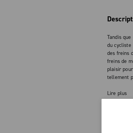
Descript
Tandis que 
du cycliste
des freins
freins de m
plaisir pour
tellement p
Repoussez v
Lire plus
alliés fidèl
Caractér
Leviers de 