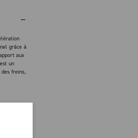
élération
nnel grâce à
apport aux
est un
 des freins,
eront vos