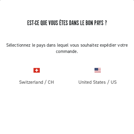
EST-CE QUE VOUS ÊTES DANS LE BON PAYS ?
RECEVEZ DES NOUVELLES ET DES MISES À JOUR
Abonnez-vous et restez informé des nouveautés
Sélectionnez le pays dans lequel vous souhaitez expédier votre
commande.
Switzerland
/
CH
United States
/
US
ROUTE
Route
ABOUT
Gravel
Société
ASSISTANCE
Pista