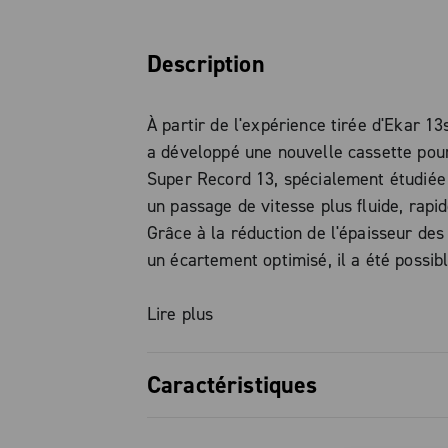
Description
À partir de l'expérience tirée d'Ekar 1
a développé une nouvelle cassette pou
Super Record 13, spécialement étudiée
un passage de vitesse plus fluide, rapid
Grâce à la réduction de l'épaisseur des
un écartement optimisé, il a été possibl
une vitesse sans modifier le modèle st
corps de roue libre : le type standard 
Lire plus
effet conservé, sans avoir à recourir à
adaptateurs ou à des moyeux dédiés. 
Caractéristiques
profilage des dents, combiné à la finiti
en Black Chrome, améliore la qualité de
Une cassette optimisée pour rédui