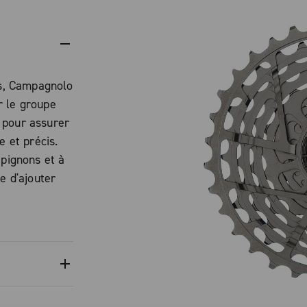
3s, Campagnolo
r le groupe
 pour assurer
e et précis.
 pignons et à
e d'ajouter
andard du
N3W est en
 des
Le nouveau
on de surface
 silence, la
re les sauts