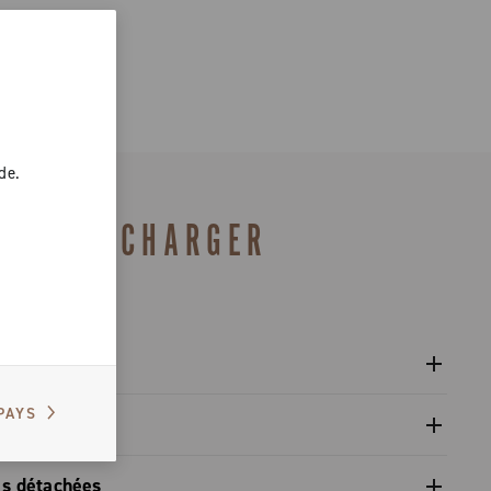
de.
TÉLÉCHARGER
isateur
PAYS
isateur des pignons - Super Record 13
ue
ons et interface cadre / guidon - Super Record 13 Wireless
es détachées