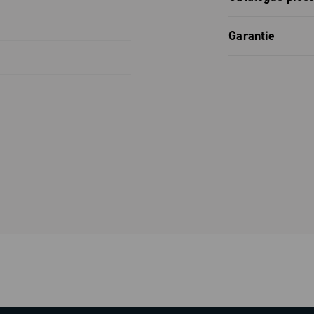
Catalogue 
-
Garantie
Garantie co
s n'est pas
 plus, une
 l'autre, une
lleure