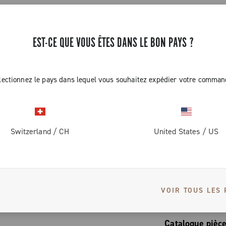
e temps. La
cadence idéale
re, favorisant
es conditions,
 d'aciers
EST-CE QUE VOUS ÊTES DANS LE BON PAYS ?
férence
es tolérances
 plus
ome, la
 optimiser la
ur être
lectionnez le pays dans lequel vous souhaitez expédier votre comman
assages de
pour s'adapter
S
 en côte qu'en
 conduite,
vec départ à
Switzerland
/
CH
United States
/
US
es se montent
es les roues
Manuel de l'util
ière
-
ngement de
VOIR TOUS LES 
Manuel util
Manuel techniq
-
Spécificati
Catalogue pièc