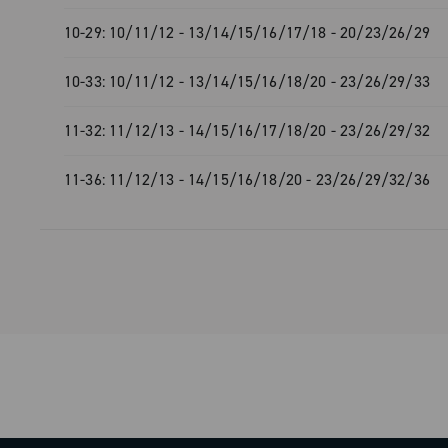
23/26/29/33
10-29: 10/11/12 - 13/14/15/16/17/18 - 20/23/26/29
11-32: 11/12/13 - 14/15/16/17/18/20 
23/26/29/32
10-33: 10/11/12 - 13/14/15/16/18/20 - 23/26/29/33
11-36: 11/12/13 - 14/15/16/18/20 -
11-32: 11/12/13 - 14/15/16/17/18/20 - 23/26/29/32
23/26/29/32/36
11-36: 11/12/13 - 14/15/16/18/20 - 23/26/29/32/36
Avec Super Record 13, un pignon en plu
seulement un chiffre : c'est un choix en
différence moindre entre une vitesse et
cadence toujours parfaite pour une mei
expérience en selle.