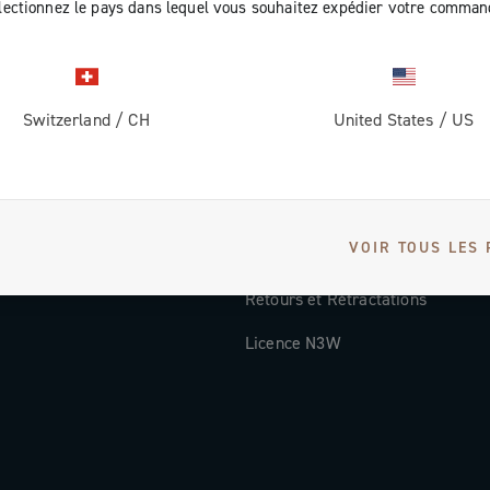
lectionnez le pays dans lequel vous souhaitez expédier votre comman
Documentation
Vidéos Tutorielles
Switzerland
/
CH
United States
/
US
ec nous
FAQ
Distributors and Service Center
Modes de paiement
VOIR TOUS LES 
Pays et délais de livraison
Retours et Rétractations
Licence N3W