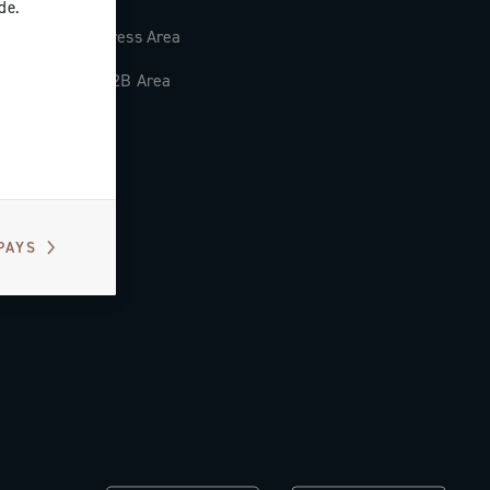
de.
Press Area
B2B Area
PAYS