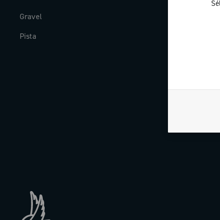
Sé
Gravel
Histoire
Pista
The Journal
Travailler av