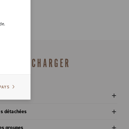
de.
TÉLÉCHARGER
PAYS
isateur
isateur des pignons - Super Record X
es détachées
pièces détachées gamme 2026 – Preview
es groupes