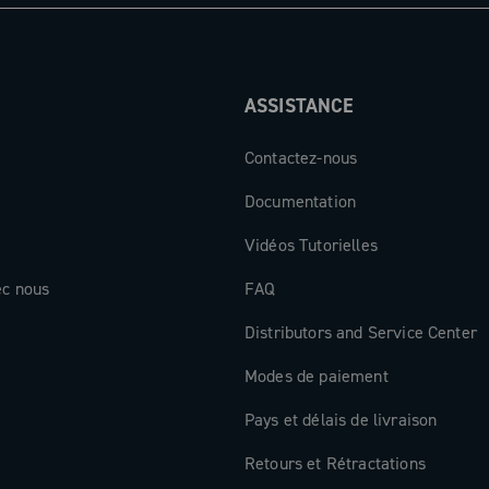
, les plus
nt uniquement
 Super Record
ASSISTANCE
montage
Contactez-nous
Documentation
Vidéos Tutorielles
ec nous
FAQ
Distributors and Service Center
Modes de paiement
Pays et délais de livraison
Retours et Rétractations