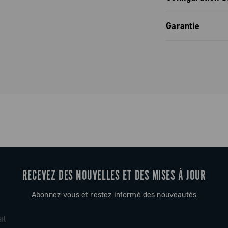
ial avec les 3
ons centraux
Configurati
Garantie
t d’un
Configurati
our la
Garantie co
r la
lémentaire
ie plus de
 cadence
conduite
RECEVEZ DES NOUVELLES ET DES MISES À JOUR
ateforme,
Abonnez-vous et restez informé des nouveautés
onfirmant
nts et la
 d’adaptateurs