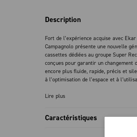
Description
Fort de l’expérience acquise avec Ekar
Campagnolo présente une nouvelle gén
cassettes dédiées au groupe Super Rec
conçues pour garantir un changement d
encore plus fluide, rapide, précis et si
à l’optimisation de l’espace et à l’utilis
chaîne à 13 vitesses, il a été possible 
vitesse supplémentaire sans modifier 
Lire plus
corps de roue libre : le type standard 
effet conservé, sans adaptateurs ni mo
Caractéristiques
Le nouveau profilage des dents, associé 
Une gamme de vitesses optimisée