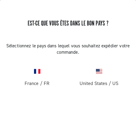
RECEVEZ DES NOUVELLES ET DES MISES À JOUR
EST-CE QUE VOUS ÊTES DANS LE BON PAYS ?
Abonnez-vous et restez informé des nouveautés
Sélectionnez le pays dans lequel vous souhaitez expédier votre
commande.
ROUTE
France
/
FR
United States
/
US
Route
ABOUT
Gravel
Société
ASSISTANCE
Pista
Histoire
Contactez-nous
SECTION RÉSERVÉE