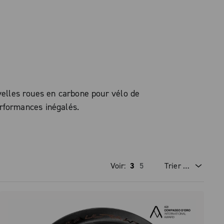
uvelles roues en carbone pour vélo de
rformances inégalés.
Voir:
3
5
Trier par
prix dégressif
prix croissant