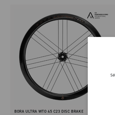
Sé
BORA ULTRA WTO 45 C23 DISC BRAKE