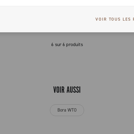
ROUTE - TOUT CARBONE - PROFIL BAS - DISC
VOIR TOUS LES 
6 sur 6 produits
VOIR AUSSI
Bora WTO