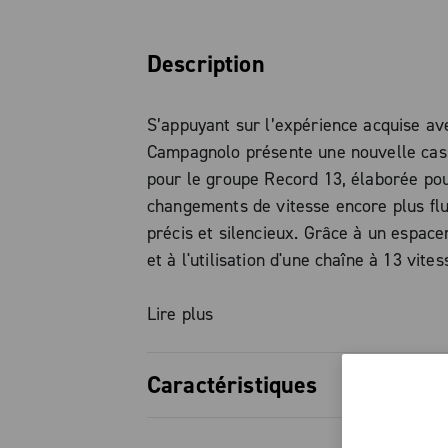
Description
S’appuyant sur l’expérience acquise ave
Campagnolo présente une nouvelle cas
pour le groupe Record 13, élaborée pou
changements de vitesse encore plus flu
précis et silencieux. Grâce à un espac
et à l'utilisation d'une chaîne à 13 vite
supplémentaire a été introduit sans mod
standard du corps de roue libre : le st
Lire plus
éprouvé N3W est entièrement maintenu
d'adaptateurs ou de moyeux dédiés.
Caractéristiques
Le nouveau profilage des dents, combiné
Progression des rapports optimisé