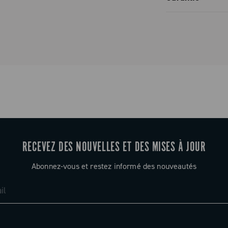
Garantie co
 monobloc
e cinq ou six
a
e cinq
est pas
s de choix,
ce optimale et
RECEVEZ DES NOUVELLES ET DES MISES À JOUR
Abonnez-vous et restez informé des nouveautés
 plateforme
bre N3W,
ale des
 sans