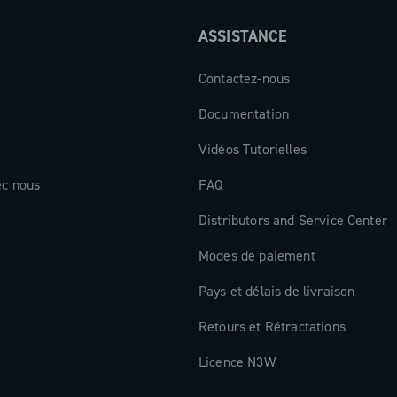
figuration, la
ASSISTANCE
r Record 13,
dérailleurs
Contactez-nous
 est conçue
Documentation
figurations de
Vidéos Tutorielles
ec nous
FAQ
Distributors and Service Center
Modes de paiement
Pays et délais de livraison
Retours et Rétractations
Licence N3W