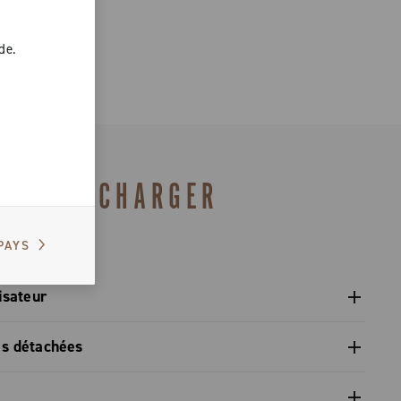
de.
TÉLÉCHARGER
PAYS
isateur
isateur des pignons - Platform 13
es détachées
pièces détachées gamme 2027 – Preview