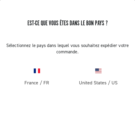
EST-CE QUE VOUS ÊTES DANS LE BON PAYS ?
RECEVEZ DES NOUVELLES ET DES MISES À JOUR
Abonnez-vous et restez informé des nouveautés
Sélectionnez le pays dans lequel vous souhaitez expédier votre
commande.
France
/
FR
United States
/
US
ROUTE
Route
ABOUT
Gravel
Société
ASSISTANCE
Pista