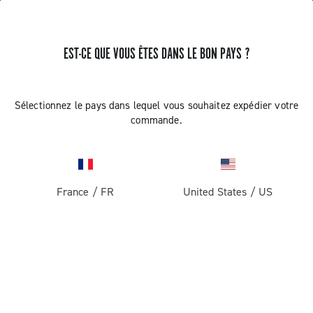
EST-CE QUE VOUS ÊTES DANS LE BON PAYS ?
PAS DE RÉSULTAT
Sélectionnez le pays dans lequel vous souhaitez expédier votre
commande.
France
/
FR
United States
/
US
RECEVEZ DES NOUVELLES ET DES MISES À JOUR
Abonnez-vous et restez informé des nouveautés