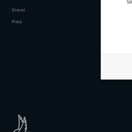
Sé
Gravel
Histoire
Pista
The Journal
Travailler av