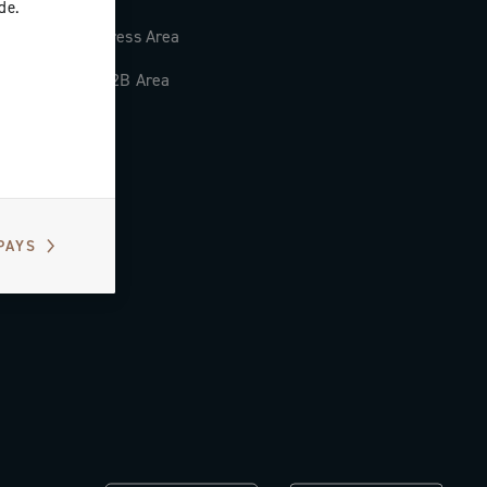
de.
Press Area
B2B Area
PAYS