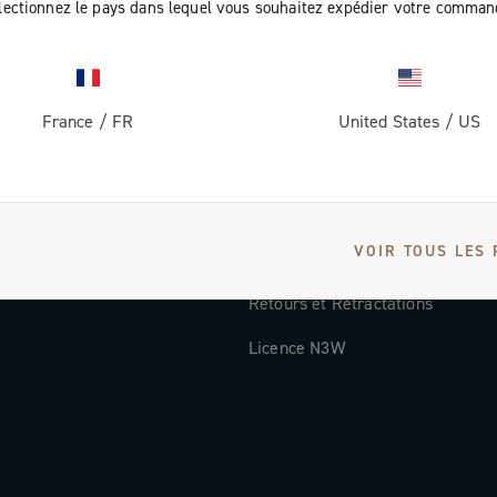
lectionnez le pays dans lequel vous souhaitez expédier votre comman
Documentation
Vidéos Tutorielles
France
/
FR
United States
/
US
ec nous
FAQ
Distributors and Service Center
Modes de paiement
VOIR TOUS LES 
Pays et délais de livraison
Retours et Rétractations
Licence N3W