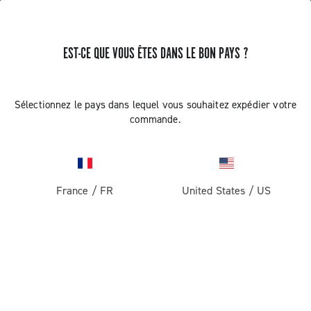
EST-CE QUE VOUS ÊTES DANS LE BON PAYS ?
RECEVEZ DES NOUVELLES ET DES MISES À JOUR
Abonnez-vous et restez informé des nouveautés
Sélectionnez le pays dans lequel vous souhaitez expédier votre
commande.
France
/
FR
United States
/
US
ROUTE
Route
ABOUT
Gravel
Société
ASSISTANCE
Pista