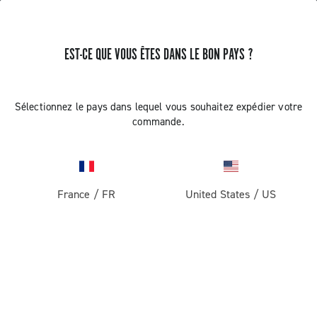
EST-CE QUE VOUS ÊTES DANS LE BON PAYS ?
MISE À JOUR DE L'INDEXATION
Sélectionnez le pays dans lequel vous souhaitez expédier votre
POIGNÉE DROITE EP ULTRA SHIFT
commande.
10V CAMPAGNOLO
Découvrez comment effectuer la mise à jour de la
France
/
FR
United States
/
US
poignée droite EP Ultra Shift 10V