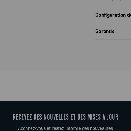
dérailleur a
elle
Catalogue 
Configuration d
e qui allie
ns de la
incarnant au
Configurati
Garantie
sentialité
Configurati
pagnolo.
Garantie co
RECEVEZ DES NOUVELLES ET DES MISES À JOUR
Abonnez-vous et restez informé des nouveautés