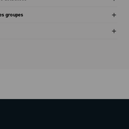
vant, diagnostic - Super Record 13
pièces détachées gamme 2026 – Preview
es groupes
on du groupe - Super Record X
on du groupe - Super Record 1x13 (road)
nventionnelle limitèe