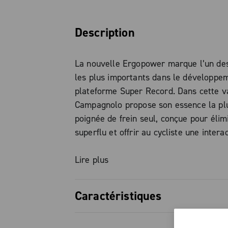
Description
La nouvelle Ergopower marque l’un des
les plus importants dans le développe
plateforme Super Record. Dans cette va
Campagnolo propose son essence la plu
poignée de frein seul, conçue pour élim
superflu et offrir au cycliste une intera
directe et naturelle, idéale pour les co
route et gravel à mono-plateau.
Lire plus
L’évolution de l’Ergopower trouve sa f
Caractéristiques
simplicité : chaque détail a été conçu 
l’expérience en selle, transformant le 
Variante frein seul : essence la p