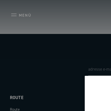
MENÙ
ROUTE
ABOUT
Route
Société