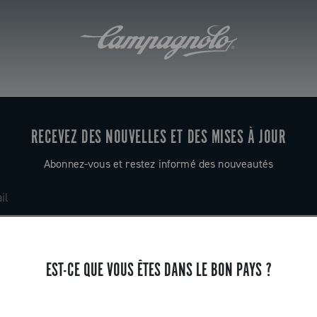
RECEVEZ DES NOUVELLES ET DES MISES À JOUR
Abonnez-vous et restez informé des nouveautés
EST-CE QUE VOUS ÊTES DANS LE BON PAYS ?
ASSISTANCE
Contactez-nous