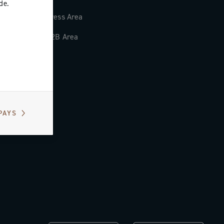
de.
Press Area
B2B Area
PAYS