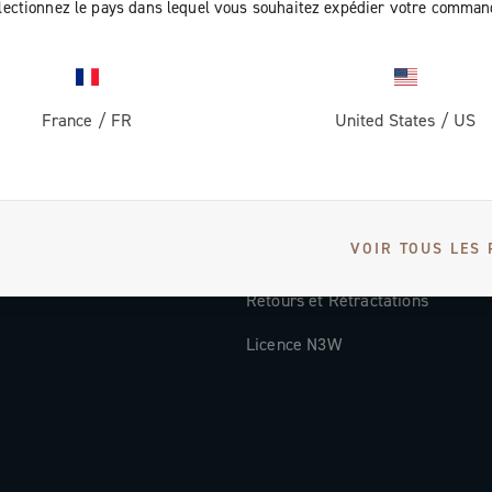
lectionnez le pays dans lequel vous souhaitez expédier votre comman
Documentation
Vidéos Tutorielles
France
/
FR
United States
/
US
ec nous
FAQ
Distributors and Service Center
Modes de paiement
VOIR TOUS LES 
Pays et délais de livraison
Retours et Rétractations
Licence N3W