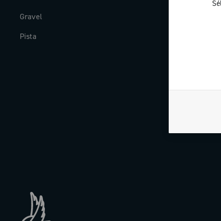
Sé
Gravel
Histoire
Pista
The Journal
Travailler av