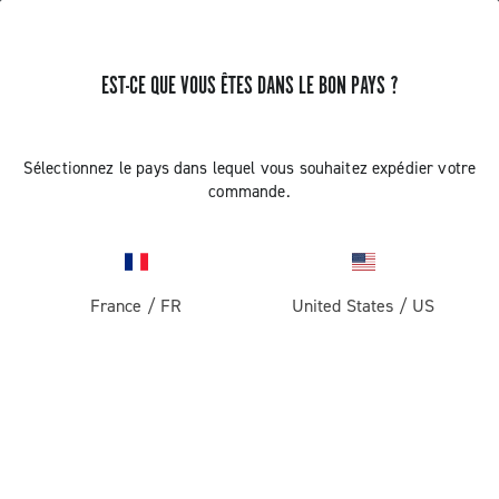
EST-CE QUE VOUS ÊTES DANS LE BON PAYS ?
RECEVEZ DES NOUVELLES ET DES MISES À JOUR
Abonnez-vous et restez informé des nouveautés
Sélectionnez le pays dans lequel vous souhaitez expédier votre
commande.
France
/
FR
United States
/
US
ROUTE
Route
ABOUT
Gravel
Société
ASSISTANCE
Pista