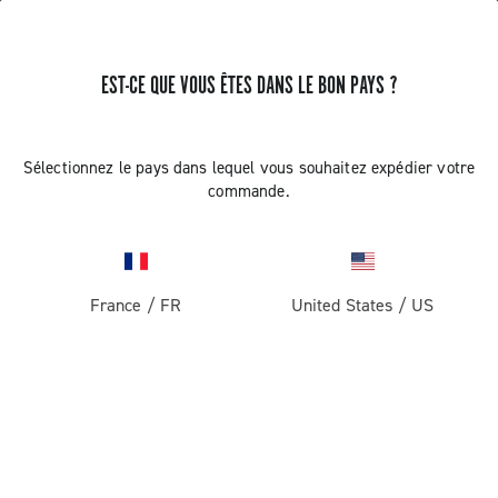
EST-CE QUE VOUS ÊTES DANS LE BON PAYS ?
PAS DE RÉSULTAT
Sélectionnez le pays dans lequel vous souhaitez expédier votre
commande.
France
/
FR
United States
/
US
RECEVEZ DES NOUVELLES ET DES MISES À JOUR
Abonnez-vous et restez informé des nouveautés