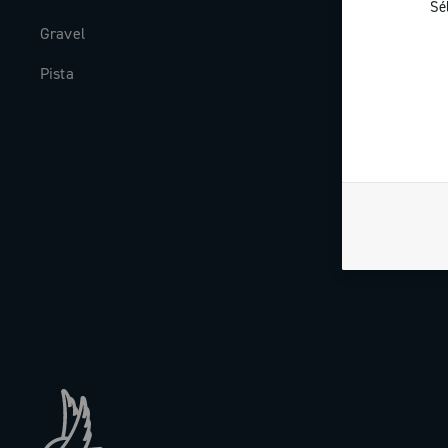
Sé
Gravel
Histoire
Pista
The Journal
Travailler av