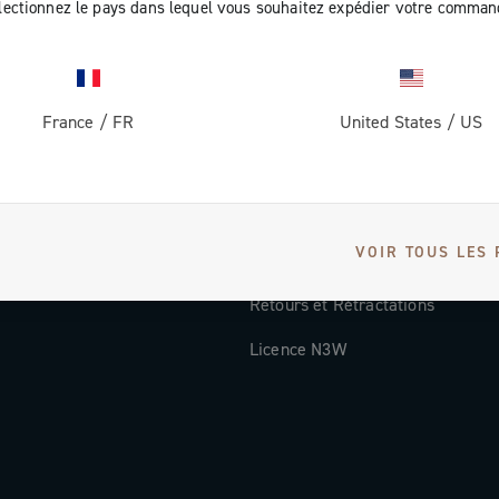
lectionnez le pays dans lequel vous souhaitez expédier votre comman
Documentation
Vidéos Tutorielles
France
/
FR
United States
/
US
ec nous
FAQ
Distributors and Service Center
Modes de paiement
VOIR TOUS LES 
Pays et délais de livraison
Retours et Rétractations
Licence N3W