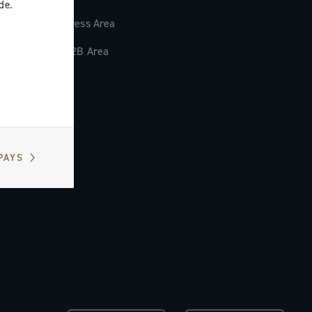
de.
Press Area
B2B Area
PAYS