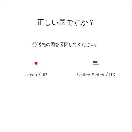
正しい国ですか？
ニュース＆アップデートを
受け取る
発送先の国を選択してください。
購読して、10％のディスカウントを獲得してくだ
さい
Japan
/
JP
United States
/
US
製品
ロード
企業情報
グラベル