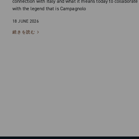
connection with Italy and what it means today to collaborate
with the legend that is Campagnolo
18 JUNE 2026
続きを読む