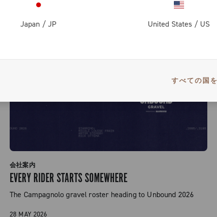
Japan
/
JP
United States
/
US
すべての国
会社案内
EVERY RIDER STARTS SOMEWHERE
The Campagnolo gravel roster heading to Unbound 2026
28 MAY 2026