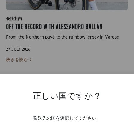
会社案内
OFF THE RECORD WITH ALESSANDRO BALLAN
From the Northern pavé to the rainbow jersey in Varese
27 JULY 2026
続きを読む
正しい国ですか？
発送先の国を選択してください。