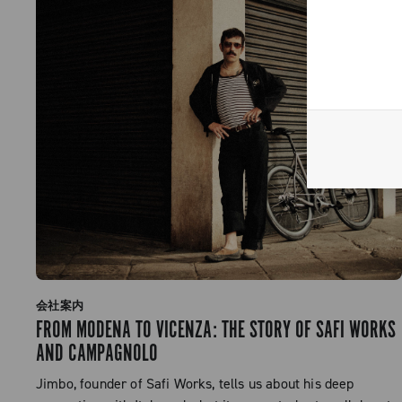
会社案内
FROM MODENA TO VICENZA: THE STORY OF SAFI WORKS
AND CAMPAGNOLO
Jimbo, founder of Safi Works, tells us about his deep