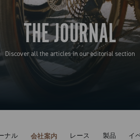
THE JOURNAL
Discover all the articles in our editorial section
ーナル
レース
製品
イ
会社案内