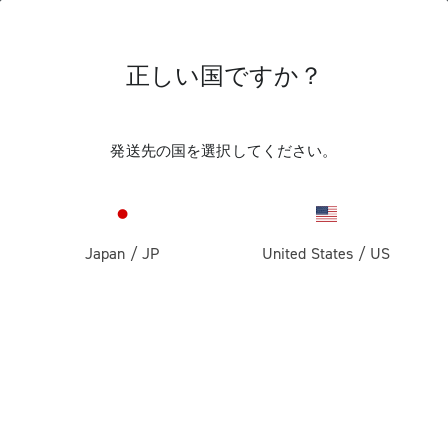
正しい国ですか？
ニュース＆アップデートを
受け取る
発送先の国を選択してください。
購読して、10％のディスカウントを獲得してくだ
さい
Japan
/
JP
United States
/
US
製品
ロード
企業情報
グラベル