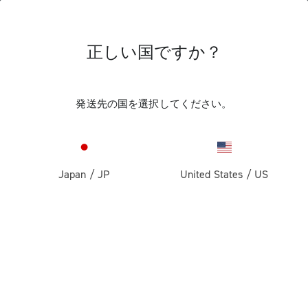
正しい国ですか？
ニュース＆アップデートを
受け取る
発送先の国を選択してください。
購読して、10％のディスカウントを獲得してくだ
さい
Japan
/
JP
United States
/
US
製品
ロード
企業情報
グラベル