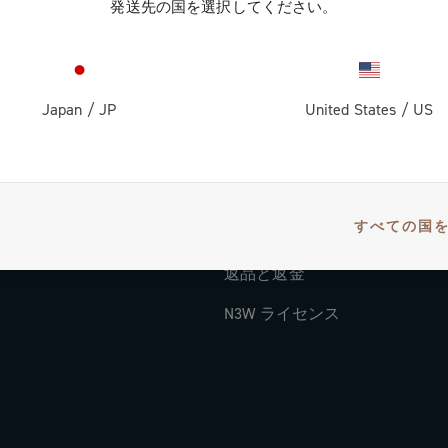
発送先の国を選択してください。
ドキュメント
チュートリアル・ビデオ
FAQ
Japan
/
JP
United States
/
US
ディストリビューター & サー
ー
支払方法
すべての国
国と配送時間
返品と返金
N3W ライセンス