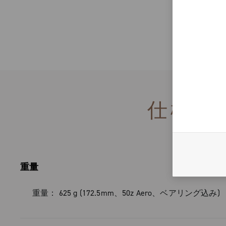
カルから得られた経験を進化させた
X シングル-チェーンリング
計された歯先プロファイルを特徴と
エアロ・クランクセットは、剛性、
この開発によって、デッド・スポッ
量、そしてエアロダイナミクスを、
トラクションを確保できる最適なチ
ンパニョーロ・デザインと組み合わ
合わせと、最も荒れた地形でも完璧
ています。
現します。新しい表面仕上げによっ
が向上し、最も過酷な条件下でも一
続きを読む
ーマンスが保証されます。
歯先形状を再設計した、航空アル
仕様
製チェーンリングは、厳しい地形で
カンパニョーロはこれまでで最も
の噛み合わせ、均一のトラクション
レンジを提供します。38、40、42、44
上しました。
の6つのバージョンと最大52Tのオ
り、アドベンチャー・グラベル・ラ
重量
プ・パフォーマンスの高速グラベル
新しい表面処理によって耐摩擦性
で、あらゆるニーズを満たすことが
重量： 625 g (172.5mm、50z Aero、ベアリング込み)
し、過酷なコンディションでも安定
種類の13-スピード
マンスを発揮します。
スプロケット・セット (9/42 & 10/48