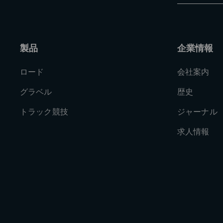
実証済みのウルトラ-トルク スチ
(Q-ファクター： 152 mm、チェー
ルをベースに、グラベル用バイク・
47.5 mm)。パッケージは新しいQCK
めに再設計を行いました (Q-ファクター
ム・ブラケットとカンパニョーロ
mm、チェーン・ライン： 47.5 mm)
製品
企業情報
ロー・フリクション ベアリングで
ボールを保護するために内部ガスケ
ロード
会社案内
れ、泥や埃から保護するための外側
QCK-テック ボトム・ブラケット
（特許取得）
グラベル
歴史
ブル・ガスケットで密封されたロー
をアクスルとベアリングの間に配置
ン ベアリングを備え、泥や埃から保
トラック競技
ジャーナル
たるメカニカルな効率と耐久性を保
求人情報
カーボン・クランクは 165 mm から 1
クランク長は 165 mm から 175 m
でのクランク長が用意され、全ての
れ、全てのライダーの生体力学に対
体力学に完璧に適応します。スーパ
13 エアロ・クランクセットは、全
回るように生み出された、ドライブ
臓部です。