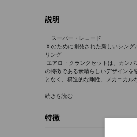
説明
スーパー・レコード
X のために開発された新しいシング
リング
エアロ・クランクセットは、カンパ
の特徴である素晴らしいデザインを
となく、構造的な剛性、メカニカル
量、機能的なエアロダイナミクスを
ことを目的としたエンジニアリング
続きを読む
トの成果です。
特徴
航空アルミニウム合金製のチェーン
スーパー・レコード