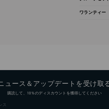
応用の効く、
、ライダーに
Groupset co
、46、48T
ワランティー
ます。
Tまで拡張でき
Groupset co
Limited co
ル・ライドの
は、特徴的な
ファイバーを
ます、外側の
/42 &
にブランドを特
りと製品に対
やすい、最先
。
トラ-トルク
ニュース＆アップデートを受け取
おり、大きな
製クランク。
購読して、10％のディスカウントを獲得してください
グラベル用バ
に高めるため