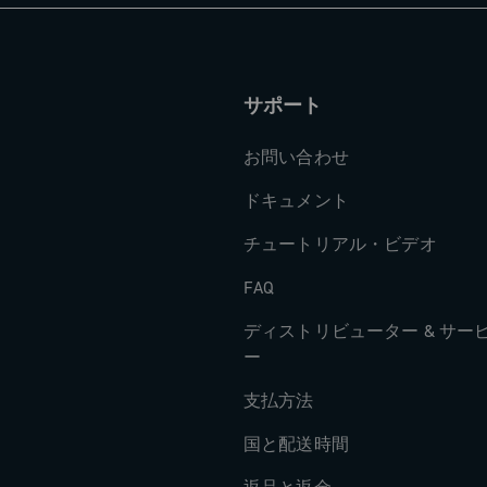
ール製アクス
ン・ライン：
フレームのた
-テック ボト
： 152
。
サポート
完成します。
ットで密封さ
お問い合わせ
ガスケット
と特許取得のダ
ドキュメント
・フリクショ
し、長期にわ
護します。
チュートリアル・ビデオ
証します。
FAQ
75 mm ま
m まで用意さ
ディストリビューター & サー
ライダーの生
応します。
ー
ー・レコード
支払方法
ての期待を上
トレインの心
国と配送時間