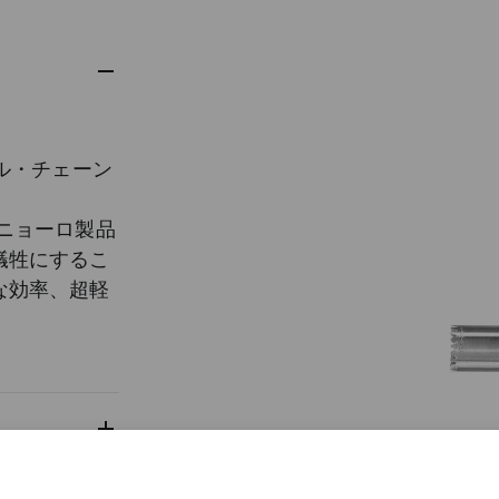
ル・チェーン
ニョーロ製品
犠牲にするこ
な効率、超軽
組み合わせる
・プロジェク
リングは、エ