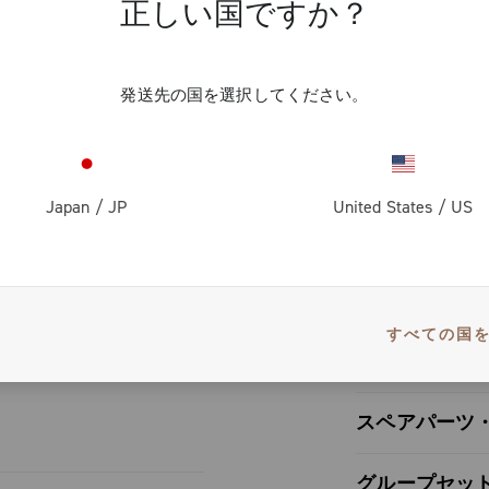
、完全に再設
正しい国ですか？
しています。
効率、超軽
トでも均一な
他にはないカ
ェーンの噛み
発送先の国を選択してください。
せて設計され
な安定性が実
て、耐摩耗性
貫したパフォ
Japan
/
JP
United States
/
US
ミニウム合金
も、チェーン
幅広いギヤ・
、安定性が向
、46、48T
プションがあ
すべての国
イドからトッ
ユーザー・マ
・ライドま
が大きく向上
できます。2
ユーザー・マ
したパフォー
スペアパーツ
)
Spare part
グループセッ