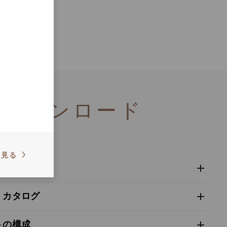
ダウンロード
を見る
ニュアル
ニュアル クランクセット - Super Record X
・カタログ
s catalogue range 2026 – Preview
トの構成