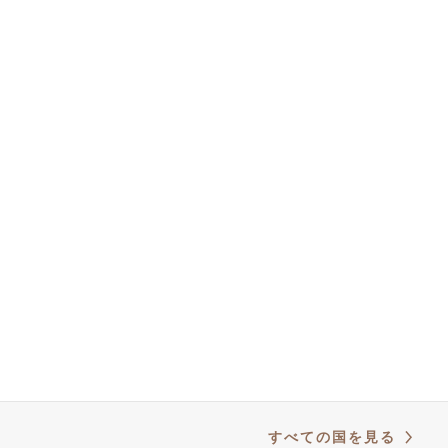
支払方法
日本
国と配送時間
返品と返金
N3W ライセンス
© 2025 Campagnolo S.r.l. All rights reserved Powered by Celeste
Commerce Hub
オンライン・セールスの一般条件
利用規約
クッキー・ポリシー
プライバシー・ポリシー
クレジット
すべての国を見る