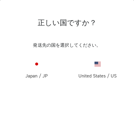
正しい国ですか？
スーパー・レコー
発送先の国を選択してください。
ド 13S ワイヤレス グ
ループセット 機械
的な取り付け
Japan
/
JP
United States
/
US
グループセットの特別な取り付けに関する手順をご
覧ください。