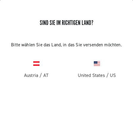
SIND SIE IM RICHTIGEN LAND?
MONTAGE UND DEMONTAGE DER
Bitte wählen Sie das Land, in das Sie versenden möchten.
ULTRA-TORQUE
KETTENRADGARNITUR
CAMPAGNOLO ALTERNATIVE
Austria
/
AT
METHODE
United States
/
US
Entdecken Sie, wie die Ultra-Torque Kettenradgarnitur
montiert und demontiert wird, alternative Methode