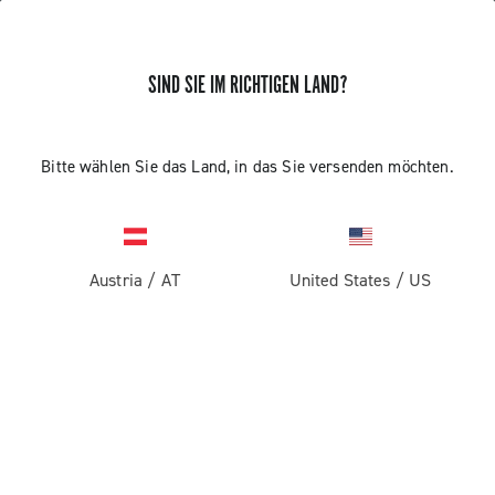
SIND SIE IM RICHTIGEN LAND?
ERHALTEN SIE NEUIGKEITEN UND UPDATES
Abonnieren und bleiben Sie auf dem Laufenden über
Bitte wählen Sie das Land, in das Sie versenden möchten.
die neuesten Nachrichten von Campagnolo
Austria
/
AT
United States
/
US
PRODUKTE
Rennrad
ABOUT
Gravel
Unternehmen