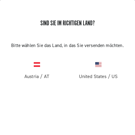
SIND SIE IM RICHTIGEN LAND?
ERHALTEN SIE NEUIGKEITEN UND UPDATES
Abonnieren und bleiben Sie auf dem Laufenden über
Bitte wählen Sie das Land, in das Sie versenden möchten.
die neuesten Nachrichten von Campagnolo
Austria
/
AT
United States
/
US
PRODUKTE
Rennrad
ABOUT
Gravel
Unternehmen