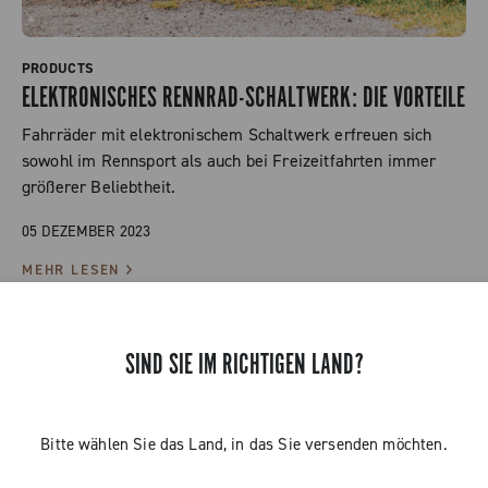
PRODUCTS
ELEKTRONISCHES RENNRAD-SCHALTWERK: DIE VORTEILE
Fahrräder mit elektronischem Schaltwerk erfreuen sich
sowohl im Rennsport als auch bei Freizeitfahrten immer
größerer Beliebtheit.
05 DEZEMBER 2023
MEHR LESEN
SIND SIE IM RICHTIGEN LAND?
Bitte wählen Sie das Land, in das Sie versenden möchten.