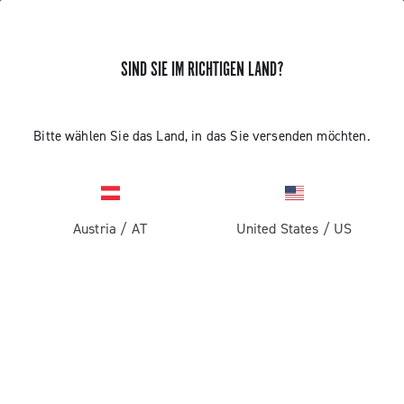
ERHALTEN SIE NEUIGKEITEN UND UPDATES
SIND SIE IM RICHTIGEN LAND?
Abonnieren und bleiben Sie auf dem Laufenden über
die neuesten Nachrichten von Campagnolo
Bitte wählen Sie das Land, in das Sie versenden möchten.
Austria
/
AT
United States
/
US
PRODUKTE
Rennrad
ABOUT
Gravel
Unternehmen
SUPPORT
Pista
Geschichte
Kontaktieren Sie uns