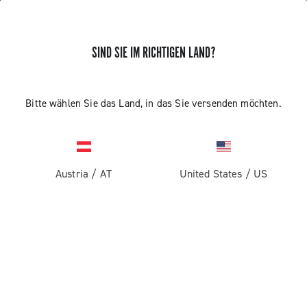
SIND SIE IM RICHTIGEN LAND?
ERHALTEN SIE NEUIGKEITEN UND UPDATES
Abonnieren und bleiben Sie auf dem Laufenden über
Bitte wählen Sie das Land, in das Sie versenden möchten.
die neuesten Nachrichten von Campagnolo
Austria
/
AT
United States
/
US
PRODUKTE
Rennrad
ABOUT
Gravel
Unternehmen