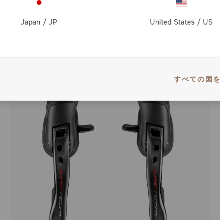
Japan
/
JP
United States
/
US
SUPER RECORD 12 SPEED WIRELESS SPROCKETS
すべての国