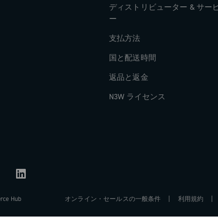
ディストリビューター & サー
ー
支払方法
国と配送時間
返品と返金
N3W ライセンス
オンライン・セールスの一般条件
利用規約
erce Hub