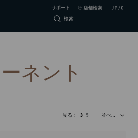
サポート
店舗検索
JP/€
検索
ポーネント
見る：
3
5
並べ替え
Price high to low