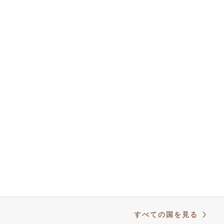
支払方法
日本
国と配送時間
返品と返金
N3W ライセンス
© 2025 Campagnolo S.r.l. All rights reserved Powered by Celeste
Commerce Hub
オンライン・セールスの一般条件
利用規約
クッキー・ポリシー
プライバシー・ポリシー
クレジット
すべての国を見る