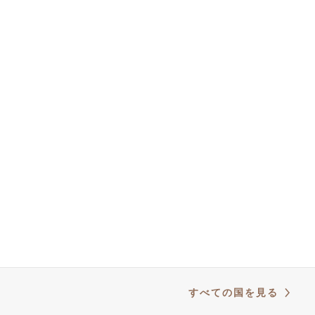
支払方法
日本
国と配送時間
返品と返金
N3W ライセンス
© 2025 Campagnolo S.r.l. All rights reserved Powered by Celeste
Commerce Hub
オンライン・セールスの一般条件
利用規約
クッキー・ポリシー
プライバシー・ポリシー
クレジット
すべての国を見る