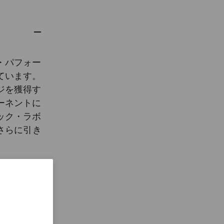
・パフォー
ています。
ジを獲得す
ーネントに
ック・ラボ
さらに引き
ました。こ
バランス設
た。
スケルト