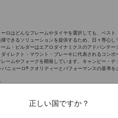
ョーロはどんなフレームやタイヤを選択しても、ベスト
発揮できるソリューションを提供するため、日々専心し
レーム・ビルダーはエアロダイナミクスのアドバンテー
、ダイレクト・マウント・ブレーキに代表されるコンポ
フレームやフォークを開発しています。キャンピー・テ
ンパニョーロ® クオリティーとパフォーマンスの基準を
めに、ダイレクト・マウント・ブレーキをここに開発し
しいカンパニョーロのブレーキ・システムは、セルフ・
む
し、左右のパワーが均一で、効果的な制動を実現しまし
正しい国ですか？
ョーロ ダイレクト・マウント・ブレーキは、定評のある
サル・ブレーキ・シュー：