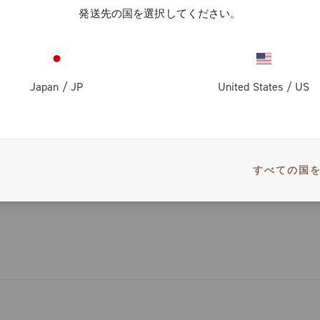
ーキ・デザインからインスピレーションを受け、大きく
発送先の国を選択してください。
フォーマンスなカンパニョーロ純正のブレーキ・パッド
す。また、非常に高い剛性を誇り、確実な制動力を生み
ーキ・パッドでも使用することができます。
。ピュア・パフォーマンスに加えて、使いやすさと調整
べき点です。
Japan
/
JP
United States
/
US
ト・マウント・ブレーキの中には取り付けと調整方法が
イナミック設計：
くありますが、カンパニョーロ・バージョンはユーザー
仕様
む
とリアのシューを固定するレバーのソリッド形状は、高
どのフレームに取り付けてもシンプルな調整が可能です
スを実現します。
すべての国
り付け：
り付け方法を採用し、追加の部品を用意する必要はあり
整が可能：