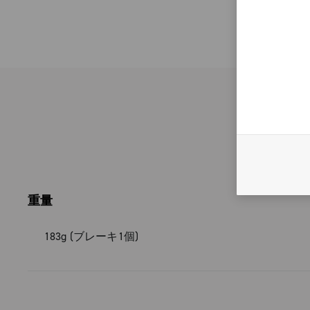
ン・ブレ
ハイ・パ
っていま
製のブレ
できます
も注目す
ダイレク
エアロダ
ルも数多
続きを読
フロント
リーで、
イナミク
重量
容易な取
容易な取
183g (ブレーキ1個)
素早い調