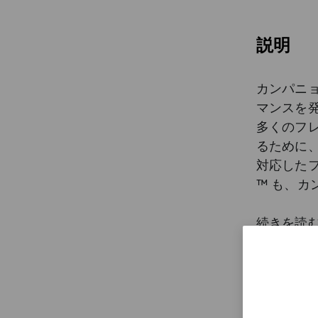
説明
カンパニ
マンスを
多くのフ
るために
対応した
™ も、カ
上げるた
の全く新
続きを読
計を採用
特徴
カンパニ
ユニバー