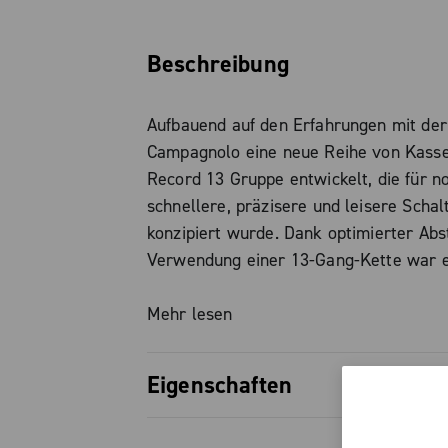
Beschreibung
Aufbauend auf den Erfahrungen mit der
Campagnolo eine neue Reihe von Kasset
Record 13 Gruppe entwickelt, die für no
schnellere, präzisere und leisere Scha
konzipiert wurde. Dank optimierter Ab
Verwendung einer 13-Gang-Kette war e
einen zusätzlichen Gang hinzuzufügen,
Freilaufkörper-Standard zu ändern. De
Mehr lesen
N3W-Standard bleibt vollständig erhalt
Adapter oder spezielle Naben erforderli
Eigenschaften
Das spezielle Design der 13-Gang-Kass
Optimierte Gangabstufung: Reduzi