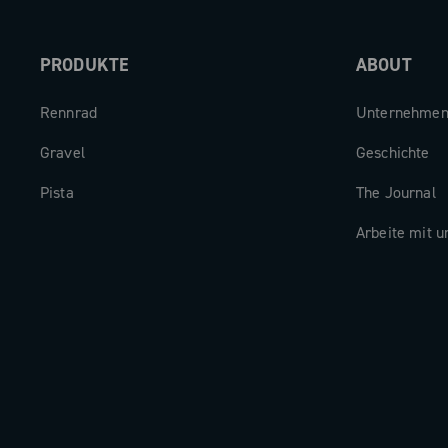
Schritte zwischen den Gängen und imm
perfekte Trittfrequenz für ein überrag
PRODUKTE
ABOUT
Fahrerlebnis.
Rennrad
Unternehme
Gravel
Geschichte
Pista
The Journal
Arbeite mit u