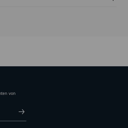
 vertragliche garantie
hten von