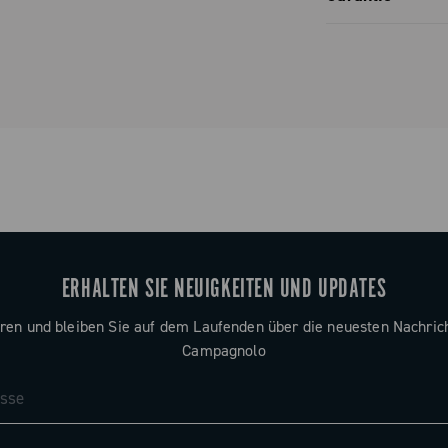
 / 18 / 20 –
Beschränkte
 / 20 – 23 /
inem ersten
 gefolgt von
Ritzeln (je
eßenden
ERHALTEN SIE NEUIGKEITEN UND UPDATES
Diese
ren und bleiben Sie auf dem Laufenden über die neuesten Nachric
ord und Ultra
Campagnolo
mpatibilität
n
hr ist nicht
hl, kleinere