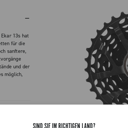
 Ekar 13s hat
ten für die
ch sanftere,
ltvorgänge
stände und der
s möglich,
 ohne den
r bewährte
en, ohne dass
ch sind.
ette weist
ert die Lücken
SIND SIE IM RICHTIGEN LAND?