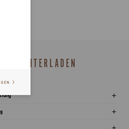
HERUNTERLADEN
IGEN
tiung
nleitung Ritzelpaket - Platform 13
og
atalog Baureihe 2027 – Preview