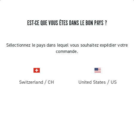
EST-CE QUE VOUS ÊTES DANS LE BON PAYS ?
Composants Pour Vélos De Course
COMPOSANTS POUR VÉLOS DE COURSE
Sélectionnez le pays dans lequel vous souhaitez expédier votre
commande.
Filtres
Voir:
1
2
Trier par
prix dégressif
Switzerland
/
CH
United States
/
US
prix croissant
VOIR LA PAGE PRÉCÉDENTE