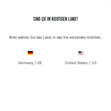
SIND SIE IM RICHTIGEN LAND?
INSTALLATION DER
Bitte wählen Sie das Land, in das Sie versenden möchten.
SATELLITENTASTE – ERGOPOWER
SUPER RECORD 13
Germany
/
DE
United States
/
US
Erfahren Sie, wie Sie die Satellite-Taste am Lenker
montieren