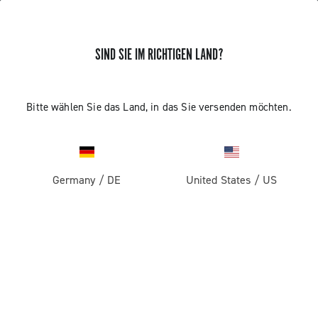
SIND SIE IM RICHTIGEN LAND?
ERHALTEN SIE NEUIGKEITEN UND UPDATES
Abonnieren und bleiben Sie auf dem Laufenden über
Bitte wählen Sie das Land, in das Sie versenden möchten.
die neuesten Nachrichten von Campagnolo
Germany
/
DE
United States
/
US
PRODUKTE
Rennrad
ABOUT
Gravel
Unternehmen