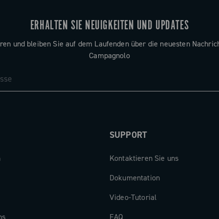
ell und in der
 Strecken.
agende
ERHALTEN SIE NEUIGKEITEN UND UPDATES
Shimano
selbst auf den
2) und SRAM
ren und bleiben Sie auf dem Laufenden über die neuesten Nachric
Campagnolo
n jedes
p anpassen
Campagnolo
ine (MS12)
SUPPORT
n
Kontaktieren Sie uns
Dokumentation
Video-Tutorial
ns
FAQ