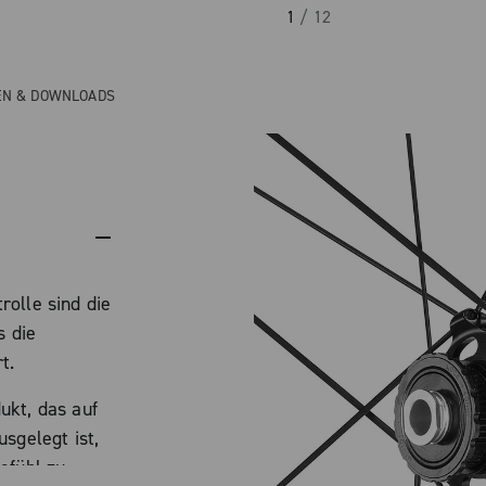
1
/ 12
EN & DOWNLOADS
olle sind die
s die
t.
ukt, das auf
sgelegt ist,
efühl zu