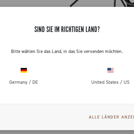
Bora X das
Renn-DNA von
 des Gravel-
SIND SIE IM RICHTIGEN LAND?
rungen von
gendären Bora-
ehr der
 auf Gravel
Bitte wählen Sie das Land, in das Sie versenden möchten.
ter des
nal entwickelt
rinzip wie
 getestet,
kelt: Es
ass es
er immer
Germany
/
DE
United States
/
US
nt,
zipiert.
dingungen ein
al entwickelt
, zeichnet
EN
ndigkeit,
lweiten
ALLE LÄNDER ANZE
ibrationen zu
ed) – ideal
Bora X das