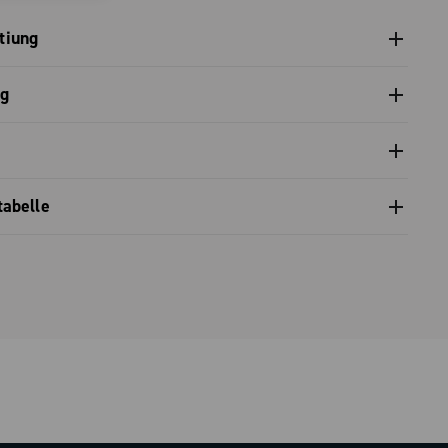
tiung
anleitung Laufräder Bora X 2-Way Fit
og
atalog Baureihe 2026 – Preview
 vertragliche garantie
tabelle
tätstabelle Felgen-Reifen-Druck
tätstabelle - Campagnolo Freilaufkörper
itätstabelle Laufräder mit Freilaufkörper Campagnolo N3W