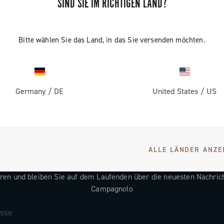
SIND SIE IM RICHTIGEN LAND?
Bitte wählen Sie das Land, in das Sie versenden möchten.
Germany
/
DE
United States
/
US
ALLE LÄNDER ANZE
ERHALTEN SIE NEUIGKEITEN UND UPDATES
ren und bleiben Sie auf dem Laufenden über die neuesten Nachric
Campagnolo