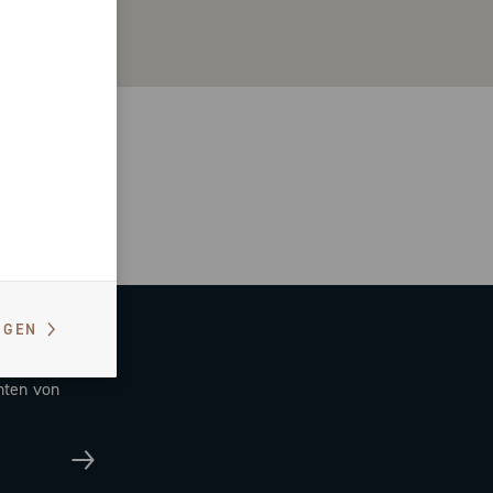
IGEN
hten von